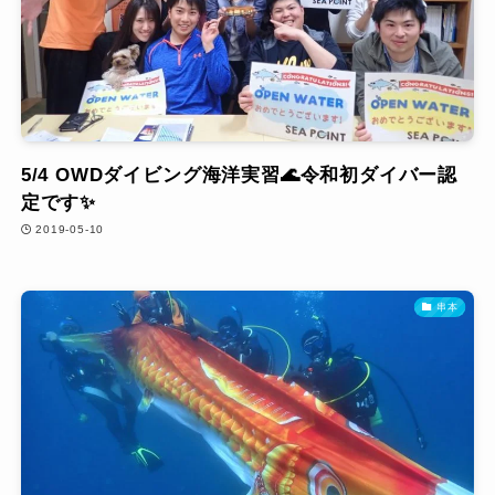
5/4 OWDダイビング海洋実習🌊令和初ダイバー認
定です✨
2019-05-10
串本