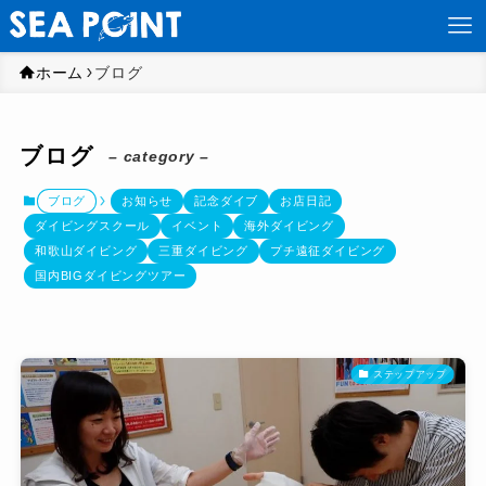
ホーム
ブログ
ブログ
– category –
ブログ
お知らせ
記念ダイブ
お店日記
ダイビングスクール
イベント
海外ダイビング
和歌山ダイビング
三重ダイビング
プチ遠征ダイビング
国内BIGダイビングツアー
ステップアップ