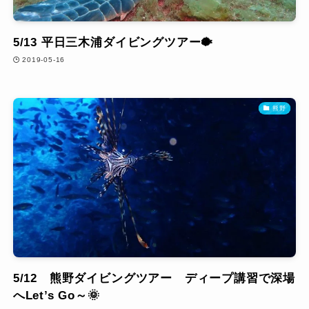
5/13 平日三木浦ダイビングツアー🐡
2019-05-16
熊野
5/12 熊野ダイビングツアー ディープ講習で深場
へLet’s Go～🌞