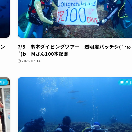
ブン
7/5 串本ダイビングツアー 透明度バッチシ(`･ω
´)b Mさん100本記念
2026-07-14
串本
串