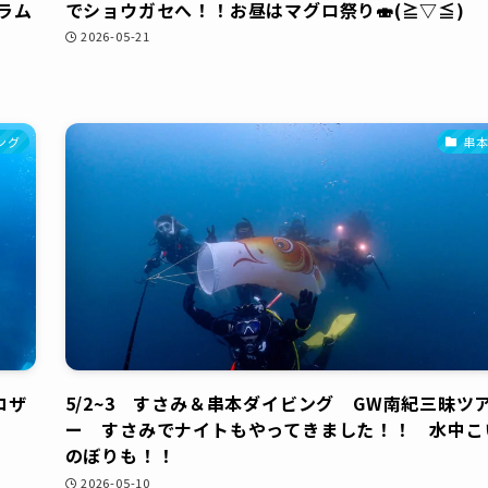
ラム
でショウガセへ！！お昼はマグロ祭り🍣(≧▽≦)
2026-05-21
ング
串
コザ
5/2~3 すさみ＆串本ダイビング GW南紀三昧ツ
ー すさみでナイトもやってきました！！ 水中こ
のぼりも！！
2026-05-10