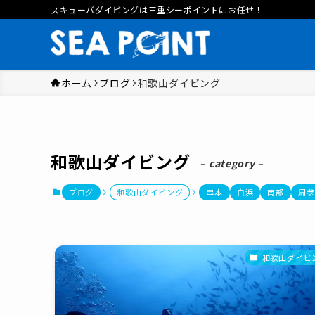
スキューバダイビングは三重シーポイントにお任せ！
ホーム
ブログ
和歌山ダイビング
和歌山ダイビング
– category –
ブログ
和歌山ダイビング
串本
白浜
南部
周参
和歌山ダイビ