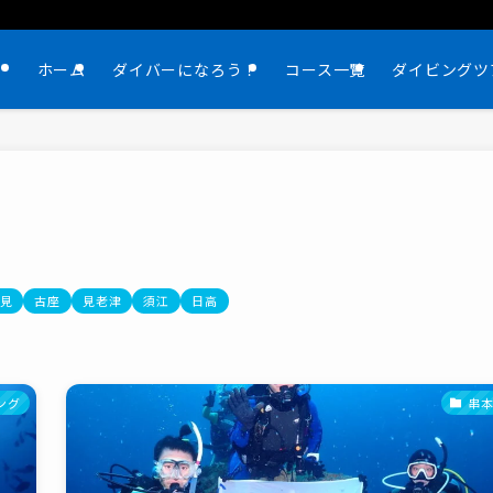
ホーム
ダイバーになろう！
コース一覧
ダイビングツ
見
古座
見老津
須江
日高
ング
串