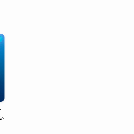
本
ア
い