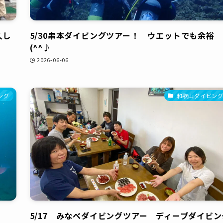
久し
5/30串本ダイビングツアー！ ウエットでも余裕
(^^♪
2026-06-06
ング
和歌山ダイビン
産
5/17 みなべダイビングツアー ディープダイビン