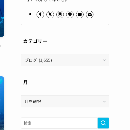
カテゴリー
･
カ
テ
ゴ
リ
月
本
ー
月