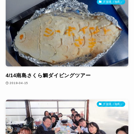
方座浦（南島）
4/14南島さくら鯛ダイビングツアー
2019-04-15
方座浦（南島）