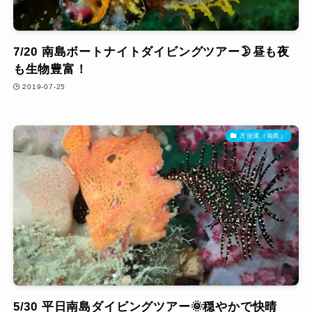
7/20 南島ボートナイトダイビングツアー🌛昼も夜
も生物豊富！
2019-07-25
方座浦（南島）
5/30 平日南島ダイビングツアー🌞穏やかで快晴