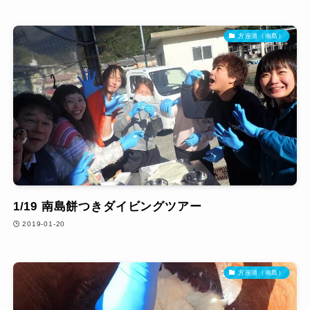
方座浦（南島）
1/19 南島餅つきダイビングツアー
2019-01-20
方座浦（南島）