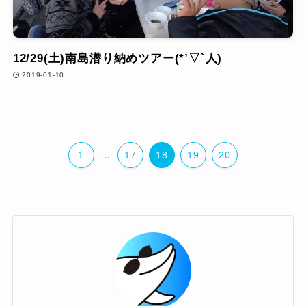
12/29(土)南島潜り納めツアー(*’▽`人)
2019-01-10
1
...
17
18
19
20