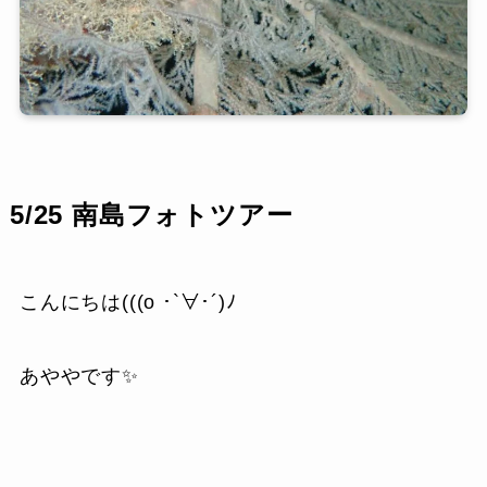
5/25 南島フォトツアー
こんにちは(((o ･`∀･´)ﾉ
あややです✨