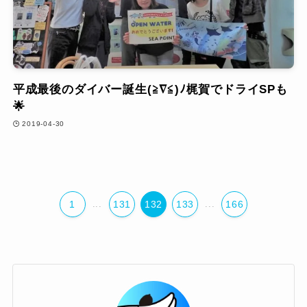
平成最後のダイバー誕生(≧∇≦)ﾉ梶賀でドライSPも
🌟
2019-04-30
1
...
131
132
133
...
166