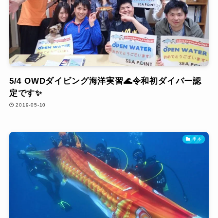
5/4 OWDダイビング海洋実習🌊令和初ダイバー認
定です✨
2019-05-10
串本