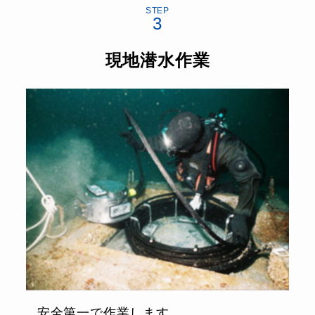
STEP
現地潜水作業
安全第一で作業します。