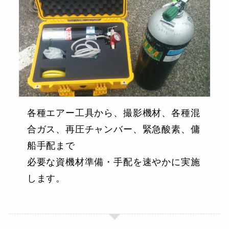
各種エアー工具から、撮影機材、各種混
合ガス、再圧チャンバー、緊急酸素、傭
船手配まで
必要な資機材準備・手配を速やかに実施
します。