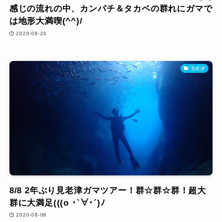
感じの流れの中、カンパチ＆タカベの群れにガマで
は地形大満喫(^^)/
2020-08-23
見老津
8/8 2年ぶり見老津ガマツアー！群☆群☆群！超大
群に大満足(((o ･`∀･´)ﾉ
2020-08-08