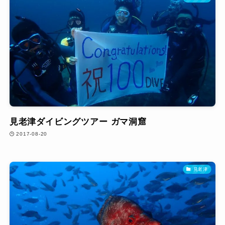
見老津ダイビングツアー ガマ洞窟
2017-08-20
見老津