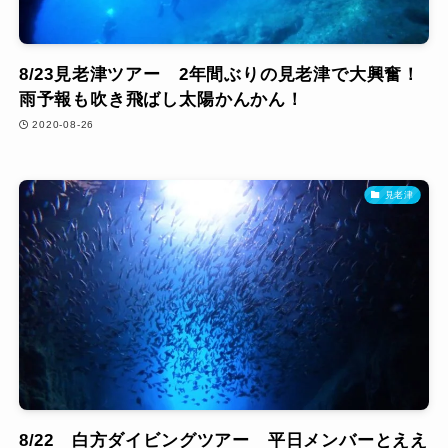
8/23見老津ツアー 2年間ぶりの見老津で大興奮！
雨予報も吹き飛ばし太陽かんかん！
2020-08-26
見老津
8/22 白方ダイビングツアー 平日メンバーとええ