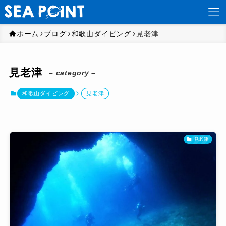
ホーム
ブログ
和歌山ダイビング
見老津
見老津
– category –
和歌山ダイビング
見老津
見老津