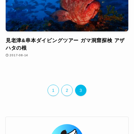
見老津&串本ダイビングツアー ガマ洞窟探検 アザ
ハタの根
2017-08-14
1
2
3