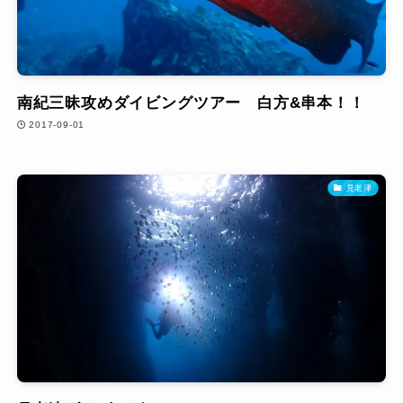
南紀三昧攻めダイビングツアー 白方&串本！！
2017-09-01
見老津