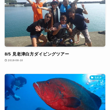
8/5 見老津白方ダイビングツアー
2018-08-10
見老津