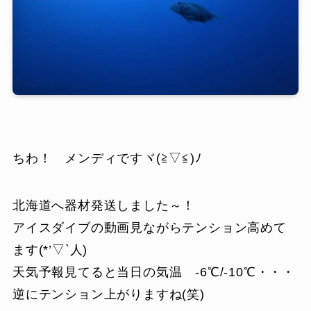
ちわ！ メンディですヾ(≧▽≦)ﾉ
北海道へ器材発送しました～！
アイスダイブの動画見ながらテンション高めて
ます(*’▽`人)
天気予報見てると当日の気温 -6℃/-10℃・・・
逆にテンション上がりますね(笑)