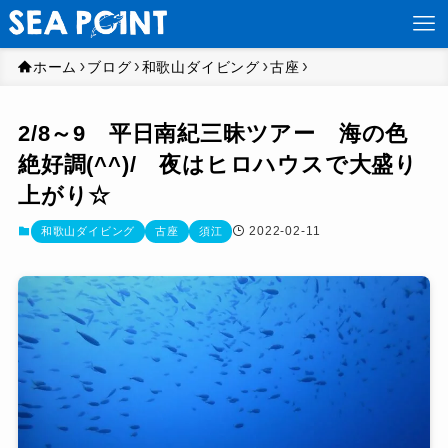
ホーム
ブログ
和歌山ダイビング
古座
2/8～9 平日南紀三昧ツアー 海の色
絶好調(^^)/ 夜はヒロハウスで大盛り
上がり☆
2022-02-11
和歌山ダイビング
古座
須江