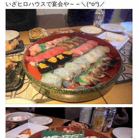
いざヒロハウスで宴会や～～＼(^o^)／