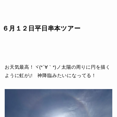
６月１２日平日串本ツアー
お天気最高！ヾ(*´∀｀*)ノ太陽の周りに円を描く
ように虹が¡! 神降臨みたいになってる！