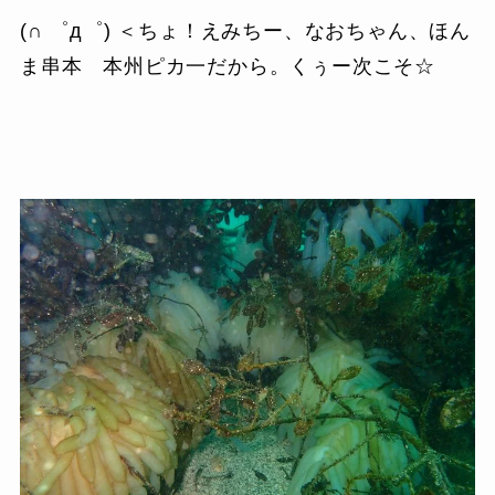
(∩ ゜д゜) ＜ちょ！えみちー、なおちゃん、ほん
ま串本 本州ピカ一だから。くぅー次こそ☆