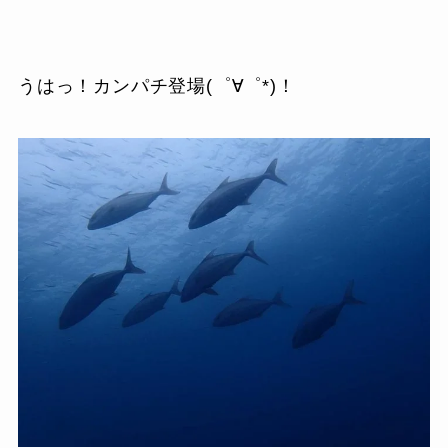
うはっ！カンパチ登場(゜∀゜*)！