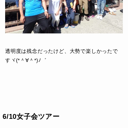
透明度は残念だったけど、大勢で楽しかったで
すヾ(*＾∀＾*)ﾉ゛
6/10女子会ツアー