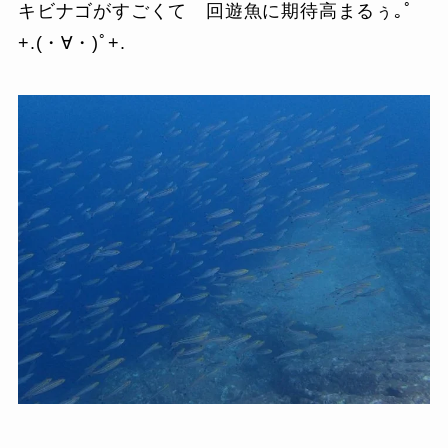
キビナゴがすごくて 回遊魚に期待高まるぅ｡ﾟ
+.(・∀・)ﾟ+.