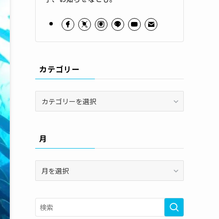
カテゴリー
カ
テ
ゴ
リ
月
ー
月