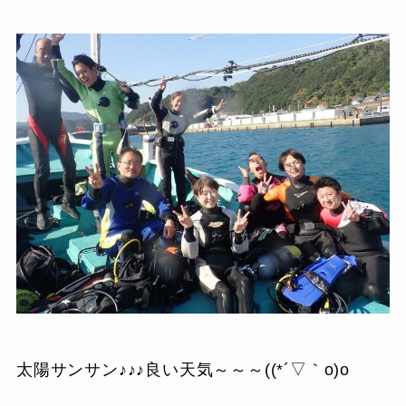
太陽サンサン♪♪♪良い天気～～～((*´▽｀o)o