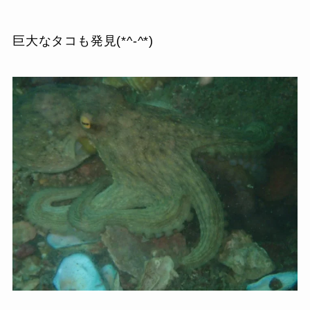
巨大なタコも発見(*^-^*)