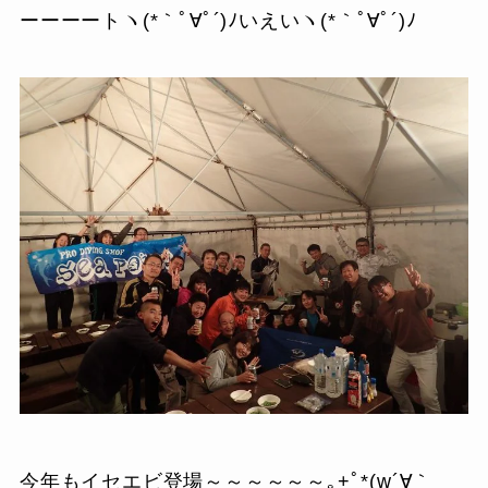
ーーーートヽ(*｀ﾟ∀ﾟ´)ﾉいえいヽ(*｀ﾟ∀ﾟ´)ﾉ
今年もイセエビ登場～～～～～～｡+ﾟ*(w´∀｀