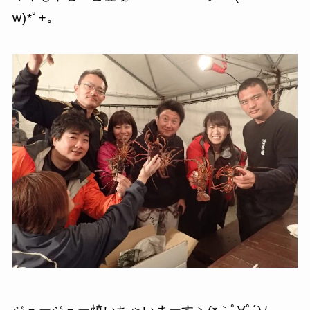
w)*ﾟ+｡