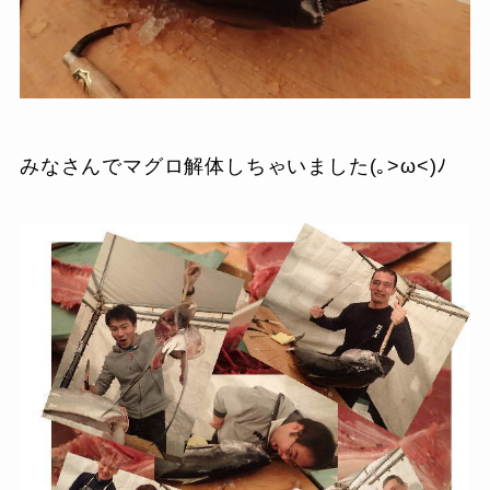
みなさんでマグロ解体しちゃいました(｡>ω<)ﾉ