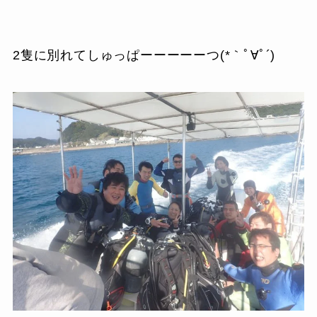
2隻に別れてしゅっぱーーーーーつ(*｀ﾟ∀ﾟ´)