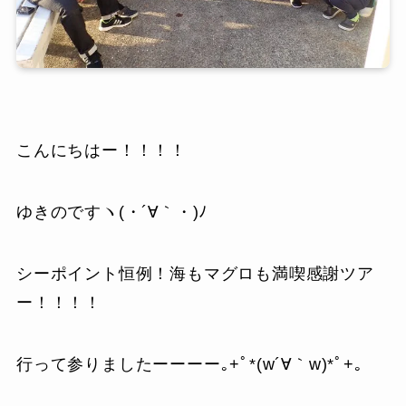
こんにちはー！！！！
ゆきのですヽ(・´∀｀・)ﾉ
シーポイント恒例！海もマグロも満喫感謝ツア
ー！！！！
行って参りましたーーーー｡+ﾟ*(w´∀｀w)*ﾟ+｡