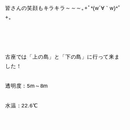
皆さんの笑顔もキラキラ～～～｡+ﾟ*(w´∀｀w)*ﾟ
+｡
古座では「上の島」と「下の島」に行って来ま
した！
透明度：5m～8m
水温：22.6℃