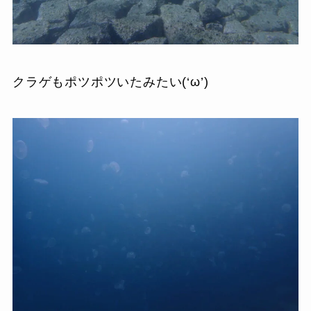
クラゲもポツポツいたみたい(‘ω’)