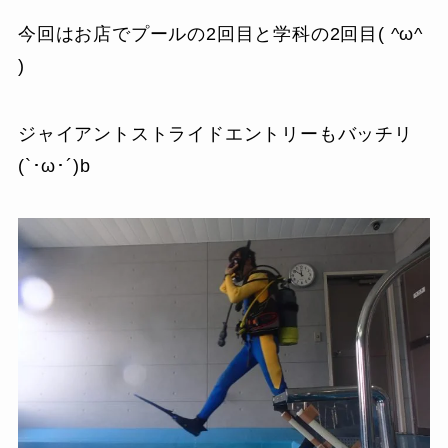
今回はお店でプールの2回目と学科の2回目( ^ω^
)
ジャイアントストライドエントリーもバッチリ
(`･ω･´)b