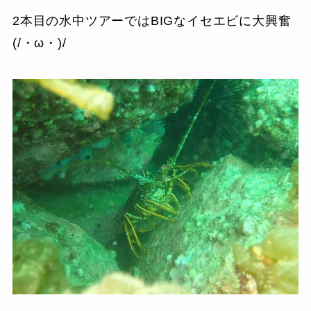
2本目の水中ツアーではBIGなイセエビに大興奮
(/・ω・)/