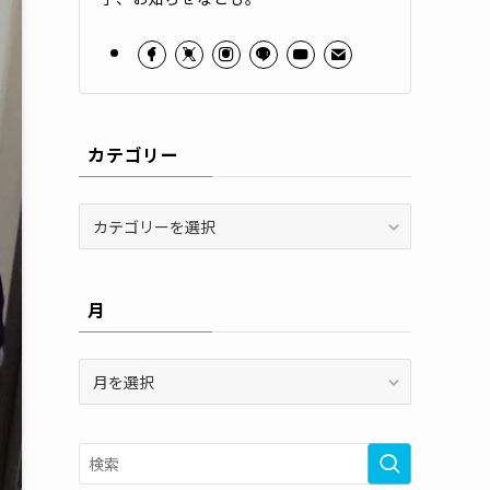
カテゴリー
カ
テ
ゴ
リ
月
ー
月