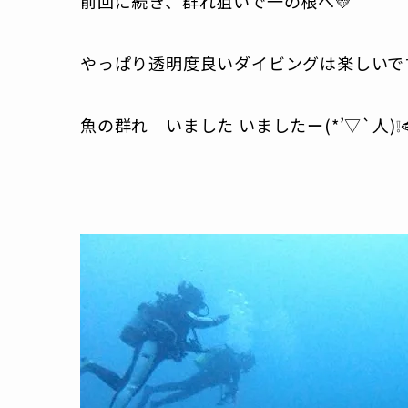
前回に続き、群れ狙いで一の根へ💛
やっぱり透明度良いダイビングは楽しいです
魚の群れ いました いましたー(*’▽`人)❕