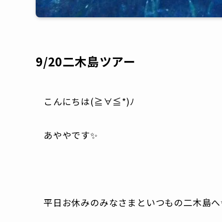
9/20二木島ツアー
こんにちは(≧∀≦*)ﾉ
あややです✨
平日お休みのみなさまといつもの二木島へ