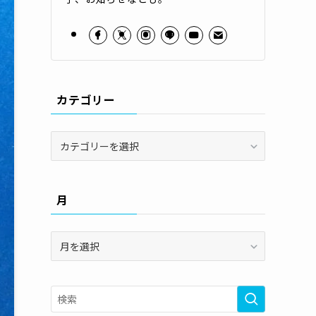
カテゴリー
カ
テ
ゴ
リ
月
ー
月