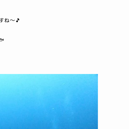
ね～🎵
🐟